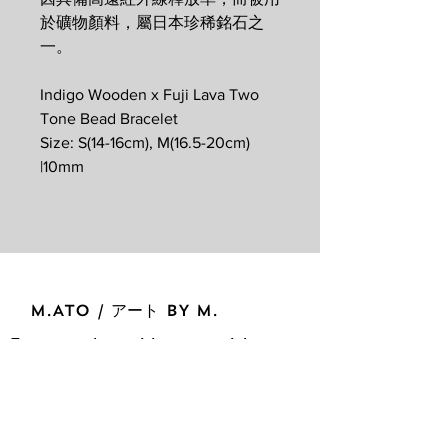
於礦物顏料，屬日本珍稀銘石之
一。
Indigo Wooden x Fuji Lava Two
Tone Bead Bracelet
Size: S(14-16cm), M(16.5-20cm)
|10mm
M.ATO / アート BY M.
For general enquiries or special
requests