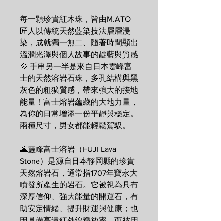
每一顆珍貴紅木珠，皆由M.ATO
匠人以傳統天然藍染技法層層浸
染，成就獨一無二、隨著時間顯出
溫潤光澤與個人故事的靛藍與質感
💠 手串另一半是來自日本靈峰富
士的天然溶岩石珠，多孔結構與黑
灰色的粗獷質感，帶來強大的接地
能量！富士熔岩蘊藏的大地力量，
為你的日常增添一份平靜與穩定。
兩種尺寸，男女都能輕鬆駕馭。
🌋靈峰富士溶岩（FUJI Lava
Stone）是源自日本靜岡縣的珍貴
天然熔岩石，通常指1707年寶永大
噴發所產生的岩石。它被視為具有
深厚信仰、強大能量的開運石，有
助安定情緒、提升財運與健康；也
因具備高遠紅外線釋放率，而被用