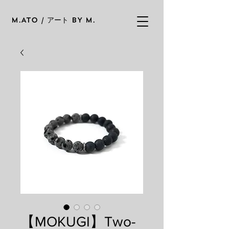
M.ATO / アート BY M.
【MOKUGI】Two-