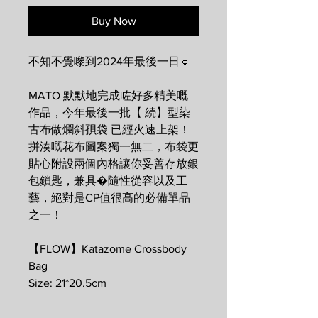
Buy Now
不知不覺嚟到2024年最後一日🔹
MATO 默默地完成咗好多精美嘅
作品，今年最後一批【 続】型染
古布做爛斜孭袋 已經火速上架！
拼湊嘅花布圖案獨一無二，布袋更
貼心附設兩個內格讓你妥善存放銀
包鎖匙，兼具�隨性從容以及工
藝，絕對是CP值很高的必備單品
之一！
【FLOW】Katazome Crossbody
Bag
Size: 21*20.5cm