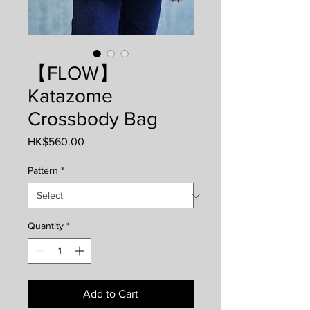
【FLOW】
Katazome
Crossbody Bag
Price
HK$560.00
Pattern
*
Quantity
*
Add to Cart